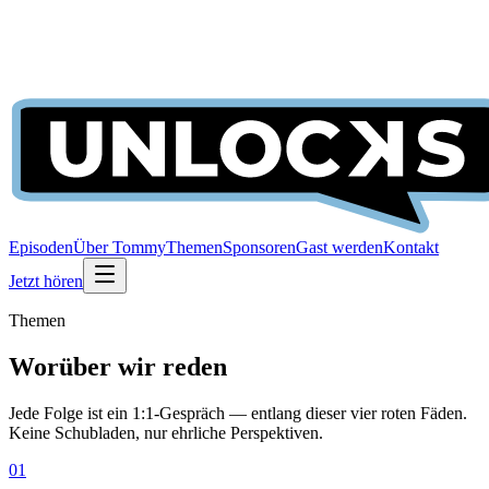
Episoden
Über Tommy
Themen
Sponsoren
Gast werden
Kontakt
Jetzt hören
Themen
Worüber wir reden
Jede Folge ist ein 1:1-Gespräch — entlang dieser vier roten Fäden.
Keine Schubladen, nur ehrliche Perspektiven.
01