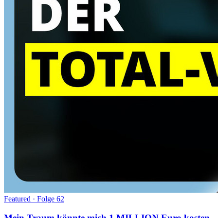
Featured · Folge
62
Mein Traum könnte mich 1 MILLION Euro kosten