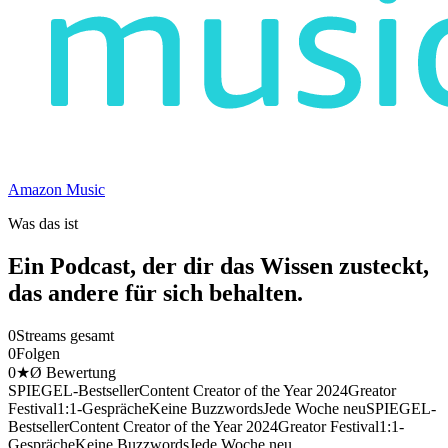
Amazon Music
Was das ist
Ein Podcast, der dir das Wissen zusteckt,
das andere für sich behalten.
0
Streams gesamt
0
Folgen
0
★
Ø Bewertung
SPIEGEL-Bestseller
Content Creator of the Year 2024
Greator
Festival
1:1-Gespräche
Keine Buzzwords
Jede Woche neu
SPIEGEL-
Bestseller
Content Creator of the Year 2024
Greator Festival
1:1-
Gespräche
Keine Buzzwords
Jede Woche neu