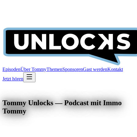
Episoden
Über Tommy
Themen
Sponsoren
Gast werden
Kontakt
Jetzt hören
Tommy Unlocks — Podcast mit Immo
Tommy