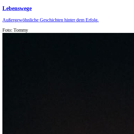
Lebenswege
Außergewöhnliche Geschichten hinter dem Erfolg.
Foto: Tommy