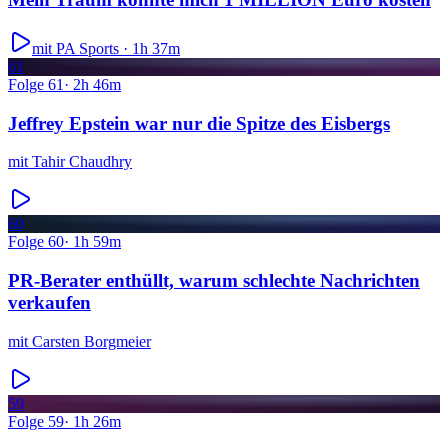
mit PA Sports ·
1h 37m
61
Folge
61
·
2h 46m
Jeffrey Epstein war nur die Spitze des Eisbergs
mit
Tahir Chaudhry
60
Folge
60
·
1h 59m
PR-Berater enthüllt, warum schlechte Nachrichten
verkaufen
mit
Carsten Borgmeier
59
Folge
59
·
1h 26m