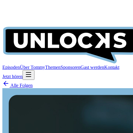
Episoden
Über Tommy
Themen
Sponsoren
Gast werden
Kontakt
Jetzt hören
Alle Folgen