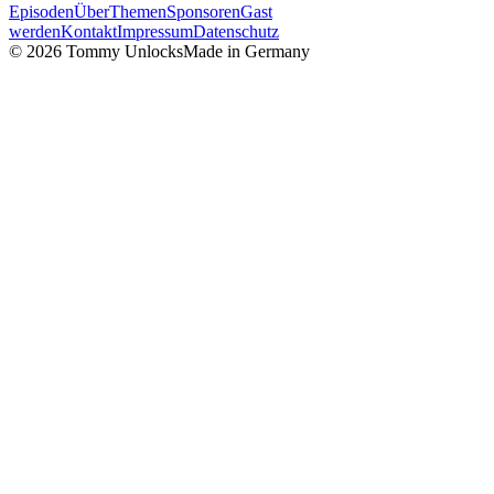
Episoden
Über
Themen
Sponsoren
Gast
werden
Kontakt
Impressum
Datenschutz
©
2026
Tommy Unlocks
Made in Germany