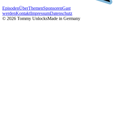
Episoden
Über
Themen
Sponsoren
Gast
werden
Kontakt
Impressum
Datenschutz
©
2026
Tommy Unlocks
Made in Germany