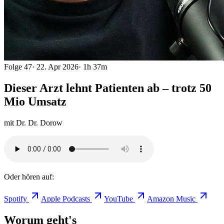
Folge
47
·
22. Apr 2026
·
1h 37m
Dieser Arzt lehnt Patienten ab – trotz 50
Mio Umsatz
mit
Dr. Dr. Dorow
Oder hören auf:
Spotify
Apple Podcasts
YouTube
Amazon Music
Worum geht's