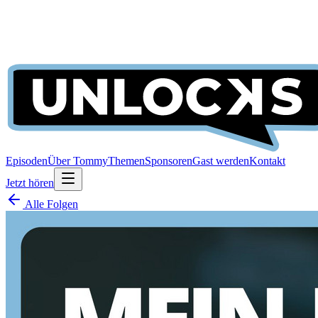
Episoden
Über Tommy
Themen
Sponsoren
Gast werden
Kontakt
Jetzt hören
Alle Folgen