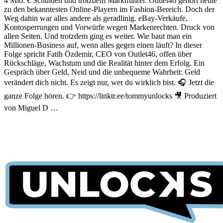
4 Mio. € Schulden und trotzdem Marktführer. Outlet46 gehört heute
zu den bekanntesten Online-Playern im Fashion-Bereich. Doch der
Weg dahin war alles andere als geradlinig. eBay-Verkäufe,
Kontosperrungen und Vorwürfe wegen Markenrechten. Druck von
allen Seiten. Und trotzdem ging es weiter. Wie baut man ein
Millionen-Business auf, wenn alles gegen einen läuft? In dieser
Folge spricht Fatih Özdemir, CEO von Outlet46, offen über
Rückschläge, Wachstum und die Realität hinter dem Erfolg. Ein
Gespräch über Geld, Neid und die unbequeme Wahrheit: Geld
verändert dich nicht. Es zeigt nur, wer du wirklich bist. 🎧 Jetzt die
ganze Folge hören. 👉 https://linktr.ee/tommyunlocks 🎥 Produziert
von Miguel D …