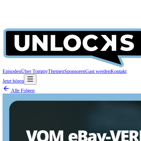
Episoden
Über Tommy
Themen
Sponsoren
Gast werden
Kontakt
Jetzt hören
Alle Folgen