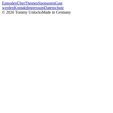
Episoden
Über
Themen
Sponsoren
Gast
werden
Kontakt
Impressum
Datenschutz
©
2026
Tommy Unlocks
Made in Germany