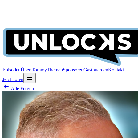
Episoden
Über Tommy
Themen
Sponsoren
Gast werden
Kontakt
Jetzt hören
Alle Folgen