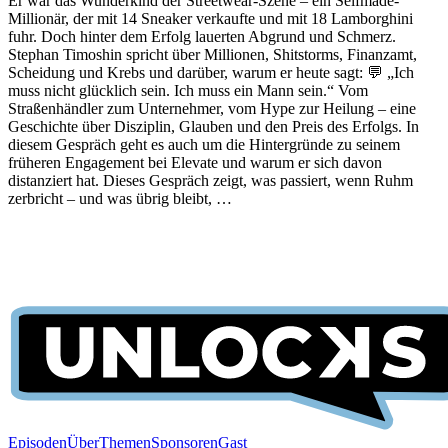
Er war das Wunderkind der Streetwear-Szene – ein Selfmade-
Millionär, der mit 14 Sneaker verkaufte und mit 18 Lamborghini
fuhr. Doch hinter dem Erfolg lauerten Abgrund und Schmerz.
Stephan Timoshin spricht über Millionen, Shitstorms, Finanzamt,
Scheidung und Krebs und darüber, warum er heute sagt: 💬 „Ich
muss nicht glücklich sein. Ich muss ein Mann sein.“ Vom
Straßenhändler zum Unternehmer, vom Hype zur Heilung – eine
Geschichte über Disziplin, Glauben und den Preis des Erfolgs. In
diesem Gespräch geht es auch um die Hintergründe zu seinem
früheren Engagement bei Elevate und warum er sich davon
distanziert hat. Dieses Gespräch zeigt, was passiert, wenn Ruhm
zerbricht – und was übrig bleibt, …
Episoden
Über
Themen
Sponsoren
Gast