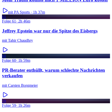
mit PA Sports ·
1h 37m
61
Folge
61
·
2h 46m
Jeffrey Epstein war nur die Spitze des Eisbergs
mit
Tahir Chaudhry
60
Folge
60
·
1h 59m
PR-Berater enthüllt, warum schlechte Nachrichten
verkaufen
mit
Carsten Borgmeier
59
Folge
59
·
1h 26m