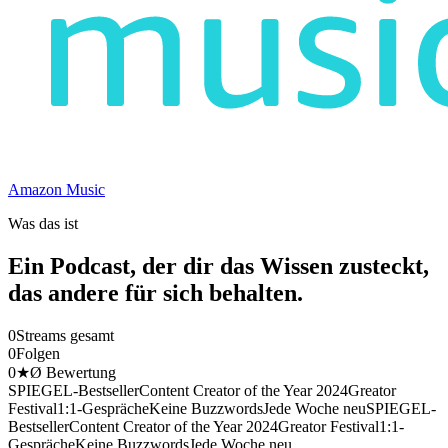
Amazon Music
Was das ist
Ein Podcast, der dir das Wissen zusteckt,
das andere für sich behalten.
0
Streams gesamt
0
Folgen
0
★
Ø Bewertung
SPIEGEL-Bestseller
Content Creator of the Year 2024
Greator
Festival
1:1-Gespräche
Keine Buzzwords
Jede Woche neu
SPIEGEL-
Bestseller
Content Creator of the Year 2024
Greator Festival
1:1-
Gespräche
Keine Buzzwords
Jede Woche neu