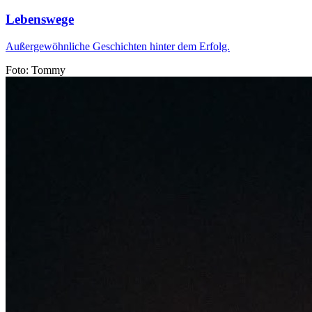
Lebenswege
Außergewöhnliche Geschichten hinter dem Erfolg.
Foto: Tommy