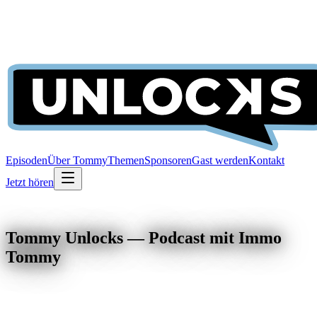
Episoden
Über Tommy
Themen
Sponsoren
Gast werden
Kontakt
Jetzt hören
Tommy Unlocks — Podcast mit Immo
Tommy