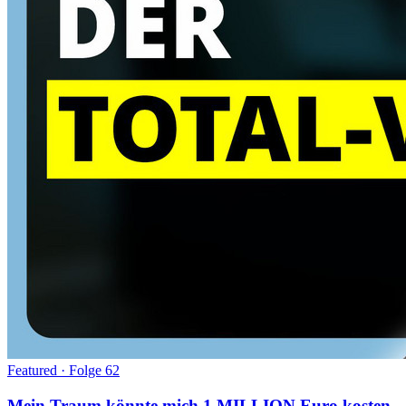
Featured · Folge
62
Mein Traum könnte mich 1 MILLION Euro kosten