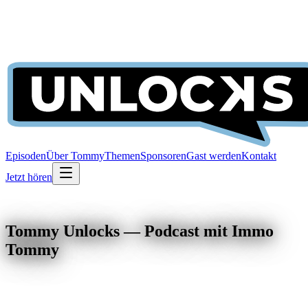
Episoden
Über Tommy
Themen
Sponsoren
Gast werden
Kontakt
Jetzt hören
Tommy Unlocks — Podcast mit Immo
Tommy