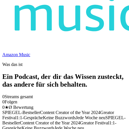
Amazon Music
Was das ist
Ein Podcast, der dir das Wissen zusteckt,
das andere für sich behalten.
0
Streams gesamt
0
Folgen
0
★
Ø Bewertung
SPIEGEL-Bestseller
Content Creator of the Year 2024
Greator
Festival
1:1-Gespräche
Keine Buzzwords
Jede Woche neu
SPIEGEL-
Bestseller
Content Creator of the Year 2024
Greator Festival
1:1-
Gespräche
Keine Buzzwords
Jede Woche neu