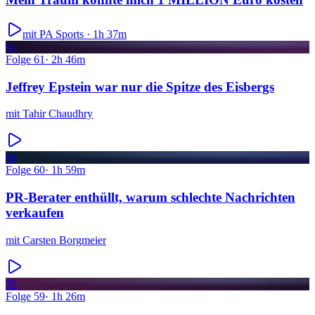
mit PA Sports ·
1h 37m
61
Folge
61
·
2h 46m
Jeffrey Epstein war nur die Spitze des Eisbergs
mit
Tahir Chaudhry
60
Folge
60
·
1h 59m
PR-Berater enthüllt, warum schlechte Nachrichten
verkaufen
mit
Carsten Borgmeier
59
Folge
59
·
1h 26m