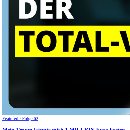
Featured · Folge
62
Mein Traum könnte mich 1 MILLION Euro kosten