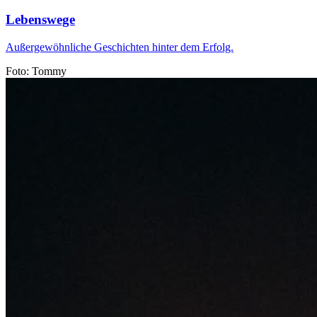
Lebenswege
Außergewöhnliche Geschichten hinter dem Erfolg.
Foto: Tommy