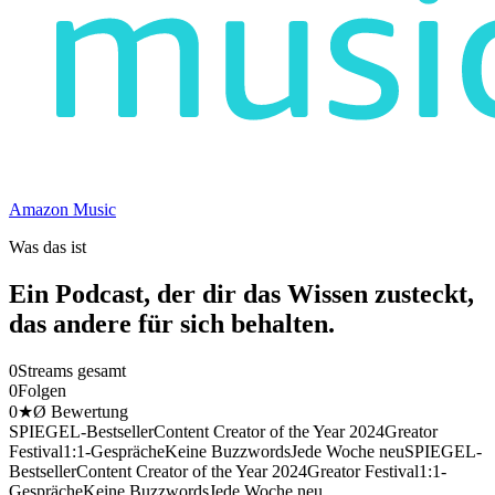
Amazon Music
Was das ist
Ein Podcast, der dir das Wissen zusteckt,
das andere für sich behalten.
0
Streams gesamt
0
Folgen
0
★
Ø Bewertung
SPIEGEL-Bestseller
Content Creator of the Year 2024
Greator
Festival
1:1-Gespräche
Keine Buzzwords
Jede Woche neu
SPIEGEL-
Bestseller
Content Creator of the Year 2024
Greator Festival
1:1-
Gespräche
Keine Buzzwords
Jede Woche neu