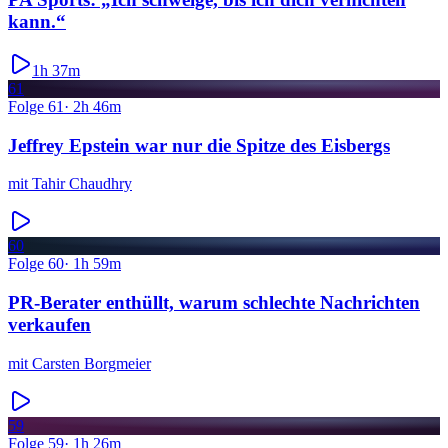
kann.“
1h 37m
61
Folge
61
·
2h 46m
Jeffrey Epstein war nur die Spitze des Eisbergs
mit
Tahir Chaudhry
60
Folge
60
·
1h 59m
PR-Berater enthüllt, warum schlechte Nachrichten
verkaufen
mit
Carsten Borgmeier
59
Folge
59
·
1h 26m