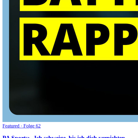
Featured · Folge
62
PA Sports: „Ich schweige, bis ich dich vernichten