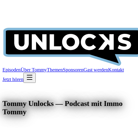
Episoden
Über Tommy
Themen
Sponsoren
Gast werden
Kontakt
Jetzt hören
Tommy Unlocks — Podcast mit Immo
Tommy