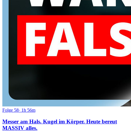
Folge
58
·
1h 56m
Messer am Hals. Kugel im Körper. Heute bereut
MASSIV alles.