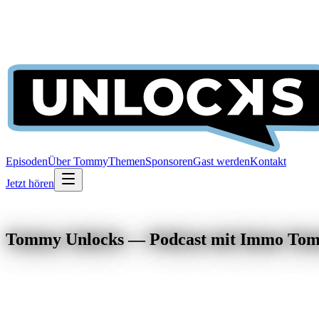
Episoden
Über Tommy
Themen
Sponsoren
Gast werden
Kontakt
Jetzt hören
Tommy Unlocks — Podcast mit Immo To