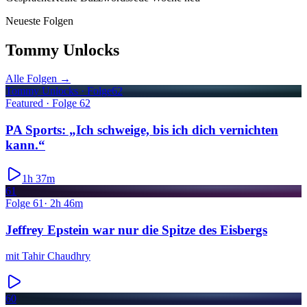
Neueste Folgen
Tommy Unlocks
Alle Folgen →
Tommy Unlocks · Folge
62
Featured · Folge
62
PA Sports: „Ich schweige, bis ich dich vernichten
kann.“
1h 37m
61
Folge
61
·
2h 46m
Jeffrey Epstein war nur die Spitze des Eisbergs
mit
Tahir Chaudhry
60