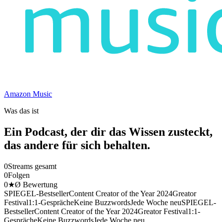
Amazon Music
Was das ist
Ein Podcast, der dir das Wissen zusteckt,
das andere für sich behalten.
0
Streams gesamt
0
Folgen
0
★
Ø Bewertung
SPIEGEL-Bestseller
Content Creator of the Year 2024
Greator
Festival
1:1-Gespräche
Keine Buzzwords
Jede Woche neu
SPIEGEL-
Bestseller
Content Creator of the Year 2024
Greator Festival
1:1-
Gespräche
Keine Buzzwords
Jede Woche neu