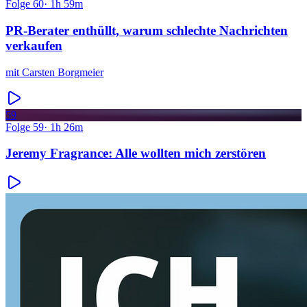
Folge
60
·
1h 59m
PR-Berater enthüllt, warum schlechte Nachrichten
verkaufen
mit
Carsten Borgmeier
59
Folge
59
·
1h 26m
Jeremy Fragrance: Alle wollten mich zerstören