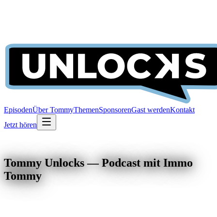
Episoden
Über Tommy
Themen
Sponsoren
Gast werden
Kontakt
Jetzt hören
Tommy Unlocks — Podcast mit Immo
Tommy