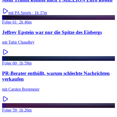
mit PA Sports ·
1h 37m
61
Folge
61
·
2h 46m
Jeffrey Epstein war nur die Spitze des Eisbergs
mit
Tahir Chaudhry
60
Folge
60
·
1h 59m
PR-Berater enthüllt, warum schlechte Nachrichten
verkaufen
mit
Carsten Borgmeier
59
Folge
59
·
1h 26m