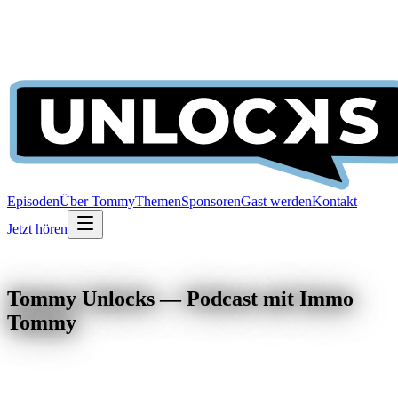
Episoden
Über Tommy
Themen
Sponsoren
Gast werden
Kontakt
Jetzt hören
Tommy Unlocks — Podcast mit Immo
Tommy