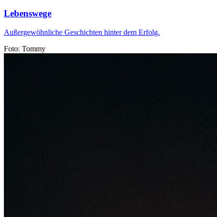
Lebenswege
Außergewöhnliche Geschichten hinter dem Erfolg.
Foto: Tommy