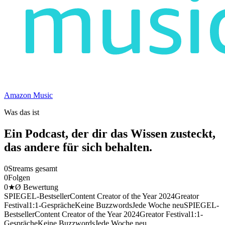
Amazon Music
Was das ist
Ein Podcast, der dir das Wissen zusteckt,
das andere für sich behalten.
0
Streams gesamt
0
Folgen
0
★
Ø Bewertung
SPIEGEL-Bestseller
Content Creator of the Year 2024
Greator
Festival
1:1-Gespräche
Keine Buzzwords
Jede Woche neu
SPIEGEL-
Bestseller
Content Creator of the Year 2024
Greator Festival
1:1-
Gespräche
Keine Buzzwords
Jede Woche neu