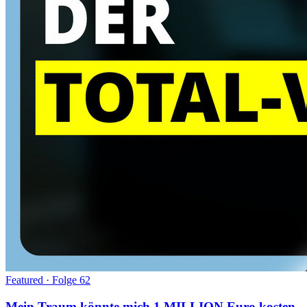
Featured · Folge
62
Mein Traum könnte mich 1 MILLION Euro kosten