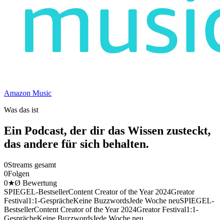
Amazon Music
Was das ist
Ein Podcast, der dir das Wissen zusteckt,
das andere für sich behalten.
0
Streams gesamt
0
Folgen
0
★
Ø Bewertung
SPIEGEL-Bestseller
Content Creator of the Year 2024
Greator
Festival
1:1-Gespräche
Keine Buzzwords
Jede Woche neu
SPIEGEL-
Bestseller
Content Creator of the Year 2024
Greator Festival
1:1-
Gespräche
Keine Buzzwords
Jede Woche neu