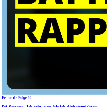
Featured · Folge
62
PA Sports: „Ich schweige, bis ich dich vernichten