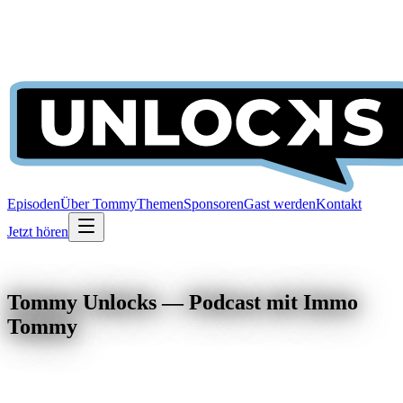
Episoden
Über Tommy
Themen
Sponsoren
Gast werden
Kontakt
Jetzt hören
Tommy Unlocks — Podcast mit Immo
Tommy