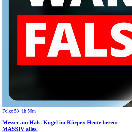
Folge
58
·
1h 56m
Messer am Hals. Kugel im Körper. Heute bereut
MASSIV alles.