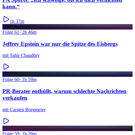
kann.“
1h 37m
61
Folge
61
·
2h 46m
Jeffrey Epstein war nur die Spitze des Eisbergs
mit
Tahir Chaudhry
60
Folge
60
·
1h 59m
PR-Berater enthüllt, warum schlechte Nachrichten
verkaufen
mit
Carsten Borgmeier
59
Folge
59
·
1h 26m