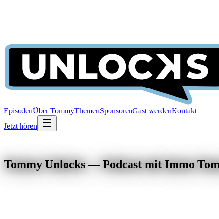
Episoden
Über Tommy
Themen
Sponsoren
Gast werden
Kontakt
Jetzt hören
Tommy Unlocks — Podcast mit Immo To