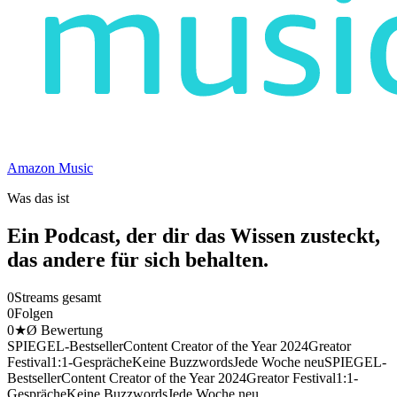
Amazon Music
Was das ist
Ein Podcast, der dir das Wissen zusteckt,
das andere für sich behalten.
0
Streams gesamt
0
Folgen
0
★
Ø Bewertung
SPIEGEL-Bestseller
Content Creator of the Year 2024
Greator
Festival
1:1-Gespräche
Keine Buzzwords
Jede Woche neu
SPIEGEL-
Bestseller
Content Creator of the Year 2024
Greator Festival
1:1-
Gespräche
Keine Buzzwords
Jede Woche neu