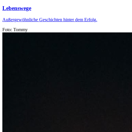
Lebenswege
Außergewöhnliche Geschichten hinter dem Erfolg.
Foto: Tommy