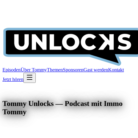
Episoden
Über Tommy
Themen
Sponsoren
Gast werden
Kontakt
Jetzt hören
Tommy Unlocks — Podcast mit Immo
Tommy