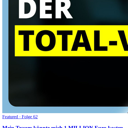
Featured · Folge
62
Mein Traum könnte mich 1 MILLION Euro kosten