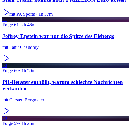
mit PA Sports ·
1h 37m
61
Folge
61
·
2h 46m
Jeffrey Epstein war nur die Spitze des Eisbergs
mit
Tahir Chaudhry
60
Folge
60
·
1h 59m
PR-Berater enthüllt, warum schlechte Nachrichten
verkaufen
mit
Carsten Borgmeier
59
Folge
59
·
1h 26m