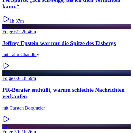
kann.“
1h 37m
61
Folge
61
·
2h 46m
Jeffrey Epstein war nur die Spitze des Eisbergs
mit
Tahir Chaudhry
60
Folge
60
·
1h 59m
PR-Berater enthüllt, warum schlechte Nachrichten
verkaufen
mit
Carsten Borgmeier
59
Folge
59
·
1h 26m