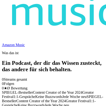
Amazon Music
Was das ist
Ein Podcast, der dir das Wissen zusteckt,
das andere für sich behalten.
0
Streams gesamt
0
Folgen
0
★
Ø Bewertung
SPIEGEL-Bestseller
Content Creator of the Year 2024
Greator
Festival
1:1-Gespräche
Keine Buzzwords
Jede Woche neu
SPIEGEL-
Bestseller
Content Creator of the Year 2024
Greator Festival
1:1-
Gespräche
Keine Buzzwords
Jede Woche neu