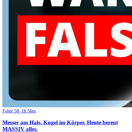
Folge
58
·
1h 56m
Messer am Hals. Kugel im Körper. Heute bereut
MASSIV alles.