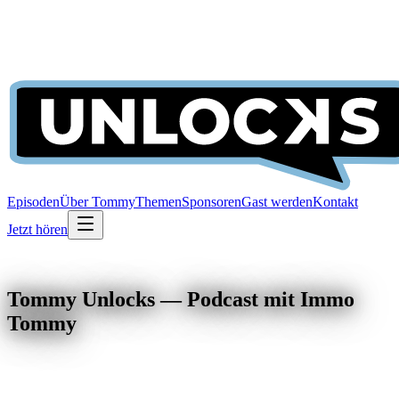
Episoden
Über Tommy
Themen
Sponsoren
Gast werden
Kontakt
Jetzt hören
Tommy Unlocks — Podcast mit Immo
Tommy