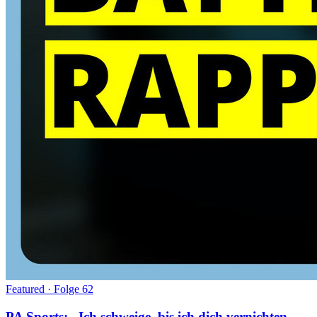
Featured · Folge
62
PA Sports: „Ich schweige, bis ich dich vernichten